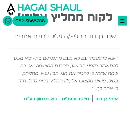
hagai shaul
לקוח ממליץ עלינו!
052-3865788
איתי בן דוד ממליץ/ה עלינו לבניית אתרים
בניית אתרים
תיק עבודות
" יצא לי לעבוד עם לא מעט מתכנתים בחיי ולא מעט
אודות
להתאכזב מזמני הביצוע, מהבנת המשימה ואני כה
יצירת קשר
שמח שיצא לי להכיר את חגי. מבין עניין, מתקתק
בטיל, פשוט מקצוען אלוף!!! ממליץ בכיף גדול, תודו
לי אחר כך... "
איתי בן דוד
מייסד ובעלים,
נ.א. תזמוון בע"מ