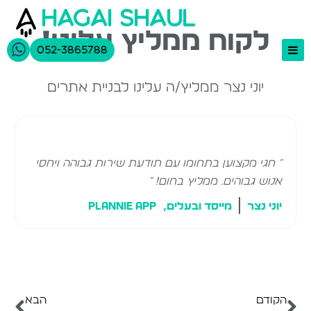
hagai shaul
לקוח ממליץ עלינו!
052-3865788
יוני נצר ממליץ/ה עלינו לבניית אתרים
בניית אתרים
תיק עבודות
אודות
" חגי מקצוען בתחומו עם תודעת שירות גבוהה ויחסי
יצירת קשר
אנוש גבוהים. ממליץ בחום! "
יוני נצר
מייסד ובעלים,
Plannie App
הקודם
הבא