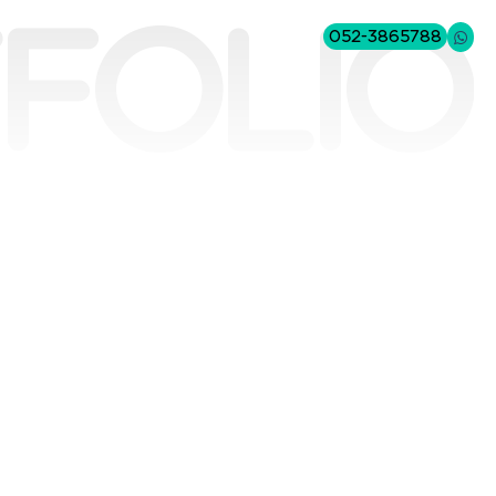
folio
052-3865788