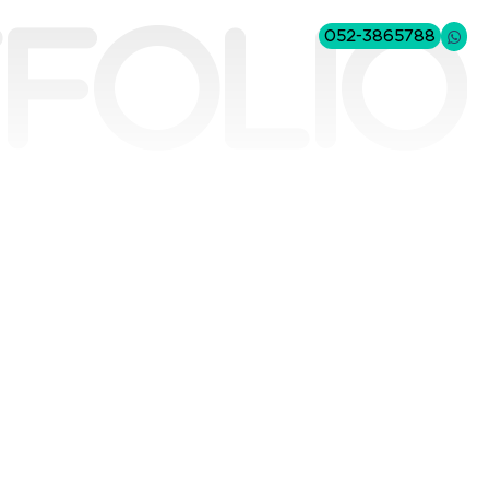
folio
052-3865788